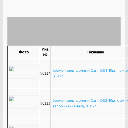
Инв.
Фото
Название
№
Безмен электронный Garin DS1 40кг, точн
90224
0,01кг
Безмен электронный Garin DS2 40кг, с фун
90223
запоминания веса, 0,01кг