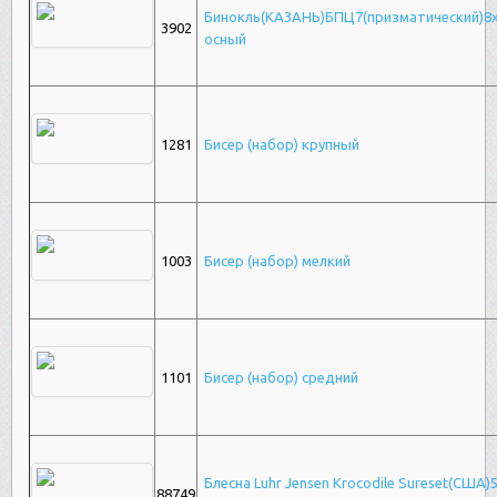
Бинокль(КАЗАНЬ)БПЦ7(призматический)8х
3902
осный
1281
Бисер (набор) крупный
1003
Бисер (набор) мелкий
1101
Бисер (набор) средний
Блесна Luhr Jensen Krocodile Sureset(США
88749