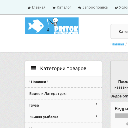
Главная
Каталог
Запрос прайса
Усло
Кате
Главная
/
Категории товаров
Посл
! Новинки !
названи
Видео и Литературы
Ведра оп
Груза
Ведр
Зимняя рыбалка