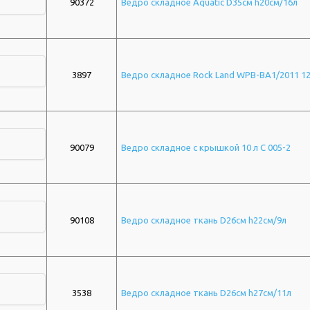
90372
Ведро складное Aquatic D35см h20см/16л
3897
Ведро складное Rock Land WPB-BA1/2011 1
90079
Ведро складное с крышкой 10 л С 005-2
90108
Ведро складное ткань D26см h22см/9л
3538
Ведро складное ткань D26см h27см/11л