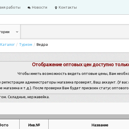
вия работы
Новости
Контакты
гории
Каталог
/
Туризм
/
Ведра
Отображение оптовых цен доступно тольк
Чтобы иметь возможность видеть оптовые цены, Вам необхо
е регистрации администраторы магазина проверят, Ваш аккаунт. (У ва
е магазина и т.д.). После проверки Вам будет присвоен статус оптовог
том. Складные, нержавейка.
а
Фото
Инв.№
Название