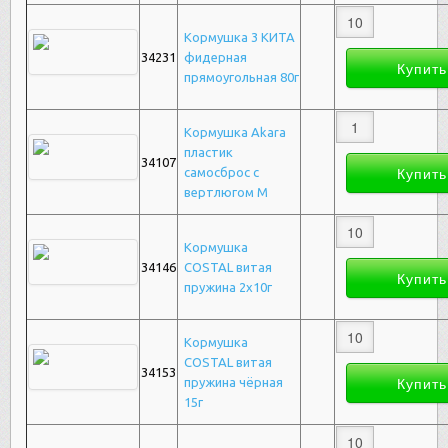
Кормушка 3 КИТА
34231
фидерная
прямоугольная 80г
Кормушка Akara
пластик
34107
самосброс с
вертлюгом M
Кормушка
34146
COSTAL витая
пружина 2х10г
Кормушка
COSTAL витая
34153
пружина чёрная
15г