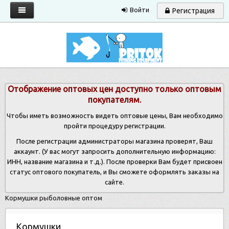
Войти
Регистрация
Главная
Каталог
Запрос прайса
Отображение оптовых цен доступно только оптовым
Условия работы
покупателям.
Новости
Чтобы иметь возможность видеть оптовые цены, Вам необходимо
пройти процедуру регистрации.
Контакты
После регистрации администраторы магазина проверят, Ваш
аккаунт. (У вас могут запросить дополнительную информацию:
ИНН, название магазина и т.д.). После проверки Вам будет присвоен
статус оптового покупатель, и Вы сможете оформлять заказы на
сайте.
Кормушки рыболовные оптом
Кормушки