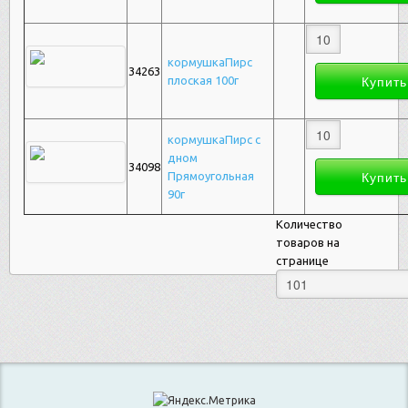
кормушкаПирс
34263
плоская 100г
кормушкаПирс с
дном
34098
Прямоугольная
90г
Количество
товаров на
странице