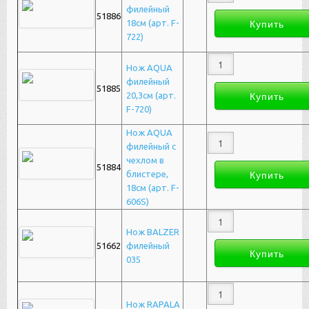
филейный
51886
18см (арт. F-
722)
Нож AQUA
филейный
51885
20,3см (арт.
F-720)
Нож AQUA
филейный c
чехлом в
51884
блистере,
18см (арт. F-
606S)
Нож BALZER
51662
филейный
035
Нож RAPALA