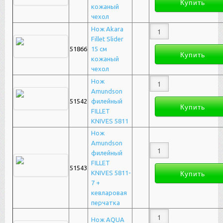
кожаный
чехол
Нож Akara
Fillet Slider
51866
15 см
кожаный
чехол
Нож
Amundson
51542
филейный
FILLET
KNIVES 5811
Нож
Amundson
филейный
FILLET
51543
KNIVES 5811-
7 +
кевларовая
перчатка
Нож AQUA