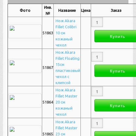
Инв.
Фото
Название
Цена
Заказ
№
Нож Akara
Fillet Colibri
51863
10 см
кожаный
чехол
Нож Akara
Fillet Floating
15см
51867
пластиковый
чехол с
клипсой
Нож Akara
Fillet Master
51864
20 см
кожаный
чехол
Нож Akara
Fillet Master
51865
23 см