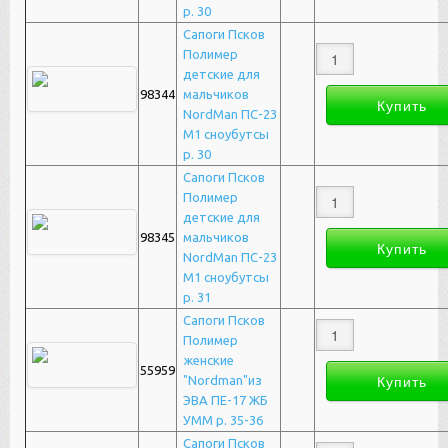
р. 30
Сапоги Псков
Полимер
детские для
98344
мальчиков
NordMan ПС-23
М1 сноубутсы
р. 30
Сапоги Псков
Полимер
детские для
98345
мальчиков
NordMan ПС-23
М1 сноубутсы
р. 31
Сапоги Псков
Полимер
женские
55959
"Nordman"из
ЭВА ПЕ-17 ЖБ
УММ р. 35-36
Сапоги Псков