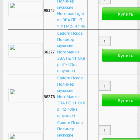
Полимер
мужские
98343
Nordman Light
из ЭВА ПЕ-17
ФУТМ р. 47-48
Сапоги Псков
Полимер
мужские
98277
NordMan из
ЭВА ПЕ 11-СК8
р. 41-42(на
шнурках)
Сапоги Псков
Полимер
мужские
98278
NordMan из
ЭВА ПЕ 11-СК8
р. 42-43(на
шнурках)
Сапоги Псков
Полимер
мужские