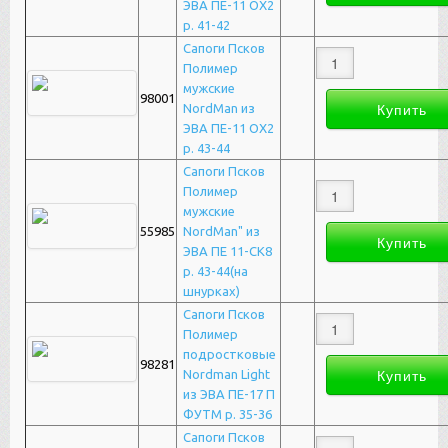
ЭВА ПЕ-11 ОХ2
р. 41-42
Сапоги Псков
Полимер
мужские
98001
NordMan из
ЭВА ПЕ-11 ОХ2
р. 43-44
Сапоги Псков
Полимер
мужские
55985
NordMan" из
ЭВА ПЕ 11-СК8
р. 43-44(на
шнурках)
Сапоги Псков
Полимер
подростковые
98281
Nordman Light
из ЭВА ПЕ-17 П
ФУТМ р. 35-36
Сапоги Псков