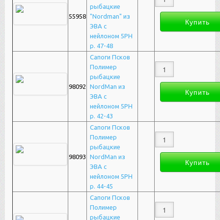
рыбацкие
55958
"Nordman" из
ЭВА с
нейлоном 5РН
р. 47-48
Сапоги Псков
Полимер
рыбацкие
98092
NordMan из
ЭВА с
нейлоном 5РН
р. 42-43
Сапоги Псков
Полимер
рыбацкие
98093
NordMan из
ЭВА с
нейлоном 5РН
р. 44-45
Сапоги Псков
Полимер
рыбацкие