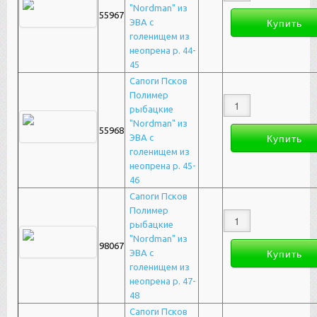
"Nordman" из
55967
ЭВА с
голенищем из
неопрена р. 44-
45
Сапоги Псков
Полимер
рыбацкие
"Nordman" из
55968
ЭВА с
голенищем из
неопрена р. 45-
46
Сапоги Псков
Полимер
рыбацкие
"Nordman" из
98067
ЭВА с
голенищем из
неопрена р. 47-
48
Сапоги Псков