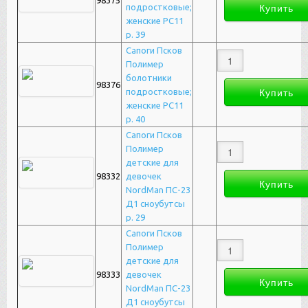
98375
подростковые;
женские РС11
р. 39
Сапоги Псков
Полимер
болотники
98376
подростковые;
женские РС11
р. 40
Сапоги Псков
Полимер
детские для
98332
девочек
NordMan ПС-23
Д1 сноубутсы
р. 29
Сапоги Псков
Полимер
детские для
98333
девочек
NordMan ПС-23
Д1 сноубутсы