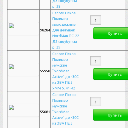
ДЗ сноубутсы
р. 38
Сапоги Псков
Полимер
молодежные
98284
для девушек
NordMan ПС-22
ДЗ сноубутсы
р. 39
Сапоги Псков
Полимер
мужские
55950
"NordMan
Active" до -30С
из ЭВА ПЕ 5
УММ р. 41-42
Сапоги Псков
Полимер
мужские
55081
"NordMan
Active" до -30С
из ЭВА ПЕ 5