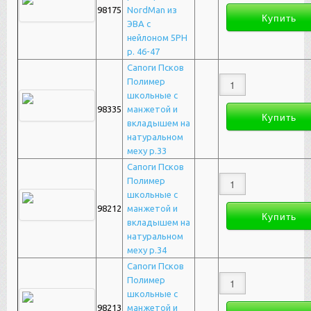
98175
NordMan из
ЭВА с
нейлоном 5РН
р. 46-47
Сапоги Псков
Полимер
школьные с
98335
манжетой и
вкладышем на
натуральном
меху р.33
Сапоги Псков
Полимер
школьные с
98212
манжетой и
вкладышем на
натуральном
меху р.34
Сапоги Псков
Полимер
школьные с
98213
манжетой и