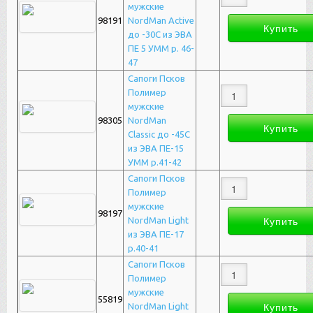
мужские
98191
NordMan Active
до -30С из ЭВА
ПЕ 5 УММ р. 46-
47
Сапоги Псков
Полимер
мужские
98305
NordMan
Classic до -45С
из ЭВА ПЕ-15
УММ р.41-42
Сапоги Псков
Полимер
мужские
98197
NordMan Light
из ЭВА ПЕ-17
р.40-41
Сапоги Псков
Полимер
мужские
55819
NordMan Light