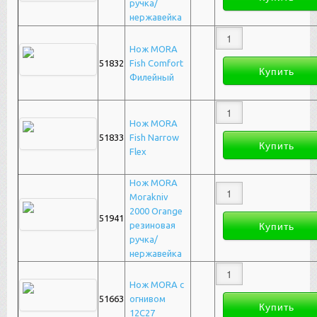
ручка/
нержавейка
Нож MORA
51832
Fish Comfort
Филейный
Нож MORA
51833
Fish Narrow
Flex
Нож MORA
Morakniv
2000 Orange
51941
резиновая
ручка/
нержавейка
Нож MORA с
51663
огнивом
12С27