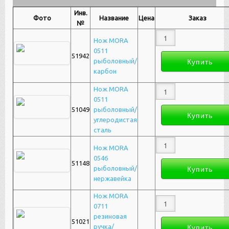
Инв.
Фото
Название
Цена
Заказ
№
Нож MORA
0511
51942
рыболовный/
карбон
Нож MORA
0511
51049
рыболовный/
углеродистая
сталь
Нож MORA
0546
51148
рыболовный/
нержавейка
Нож MORA
0711
резиновая
51021
ручка/