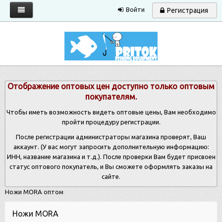
Войти
Регистрация
Главная
Каталог
Запрос прайса
Отображение оптовых цен доступно только оптовым
Условия работы
покупателям.
Новости
Чтобы иметь возможность видеть оптовые цены, Вам необходимо
пройти процедуру регистрации.
Контакты
После регистрации администраторы магазина проверят, Ваш
аккаунт. (У вас могут запросить дополнительную информацию:
ИНН, название магазина и т.д.). После проверки Вам будет присвоен
статус оптового покупатель, и Вы сможете оформлять заказы на
сайте.
Ножи MORA оптом
Ножи MORA