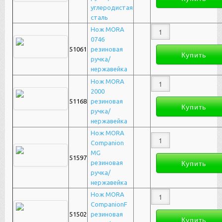
углеродистая
сталь
Нож MORA
0746
51061
резиновая
ручка/
нержавейка
Нож MORA
2000
51168
резиновая
ручка/
нержавейка
Нож MORA
Companion
MG
51597
резиновая
ручка/
нержавейка
Нож MORA
CompanionF
51502
резиновая