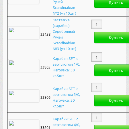
Ручей
Scandinabian
№2 (уп.10шт)
Застежка
(карабин)
Серебряный
33458
Ручей
Scandinabian
№3 (уп.10шт)
Карабин SFT с
вертлюгом 1/0,
33805
Нагрузка: 50
кг.5шт
Карабин SFT с
вертлюгом 3/0,
33806
Нагрузка: 50
кг.5шт
Карабин SFT с
вертлюгом 4/0,
33801