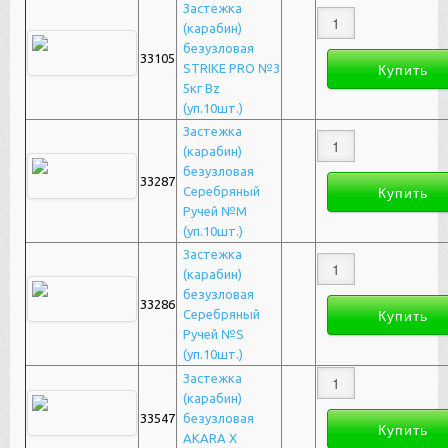
Застежка
(карабин)
безузловая
33105
STRIKE PRO №3
5кг Bz
(уп.10шт.)
Застежка
(карабин)
безузловая
33287
Серебряный
Ручей №M
(уп.10шт.)
Застежка
(карабин)
безузловая
33286
Серебряный
Ручей №S
(уп.10шт.)
Застежка
(карабин)
33547
безузловая
AKARA X