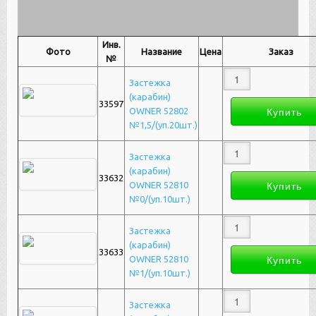
Инв.
Фото
Название
Цена
Заказ
№
Застежка
(карабин)
33597
OWNER 52802
№1,5/(уп.20шт.)
Застежка
(карабин)
33632
OWNER 52810
№0/(уп.10шт.)
Застежка
(карабин)
33633
OWNER 52810
№1/(уп.10шт.)
Застежка