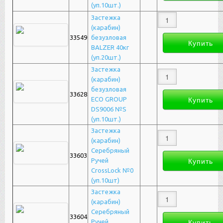
(уп.10шт.)
Застежка
(карабин)
33549
безузловая
BALZER 40кг
(уп.20шт.)
Застежка
(карабин)
безузловая
33628
ECO GROUP
DS9006 №S
(уп.10шт.)
Застежка
(карабин)
Серебряный
33603
Ручей
CrossLock №0
(уп.10шт)
Застежка
(карабин)
Серебряный
33604
Ручей