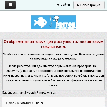
Войти
Регистрация
Главная
Каталог
Запрос прайса
Отображение оптовых цен доступно только оптовым
Условия работы
покупателям.
Новости
Чтобы иметь возможность видеть оптовые цены, Вам необходимо
пройти процедуру регистрации.
Контакты
После регистрации администраторы магазина проверят, Ваш
аккаунт. (У вас могут запросить дополнительную информацию:
ИНН, название магазина и т.д.). После проверки Вам будет присвоен
статус оптового покупатель, и Вы сможете оформлять заказы на
сайте.
Блесна зимняя Swedish Pimple оптом
Блесна Зимняя ПИРС