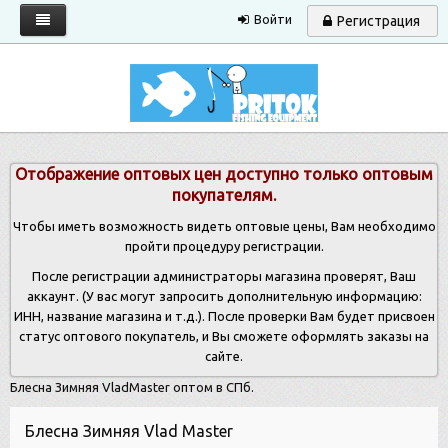
Войти
Регистрация
Главная
Каталог
Запрос прайса
Отображение оптовых цен доступно только оптовым
Условия работы
покупателям.
Новости
Чтобы иметь возможность видеть оптовые цены, Вам необходимо
пройти процедуру регистрации.
Контакты
После регистрации администраторы магазина проверят, Ваш
аккаунт. (У вас могут запросить дополнительную информацию:
ИНН, название магазина и т.д.). После проверки Вам будет присвоен
статус оптового покупатель, и Вы сможете оформлять заказы на
сайте.
Блесна Зимняя VladMaster оптом в СПб.
Блесна Зимняя Vlad Master