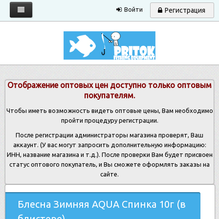
Войти
Регистрация
Главная
Каталог
Запрос прайса
Отображение оптовых цен доступно только оптовым
Условия работы
покупателям.
Новости
Чтобы иметь возможность видеть оптовые цены, Вам необходимо
пройти процедуру регистрации.
Контакты
После регистрации администраторы магазина проверят, Ваш
аккаунт. (У вас могут запросить дополнительную информацию:
ИНН, название магазина и т.д.). После проверки Вам будет присвоен
статус оптового покупатель, и Вы сможете оформлять заказы на
сайте.
Блесна Зимняя AQUA Спинка 10г (в
блистере)