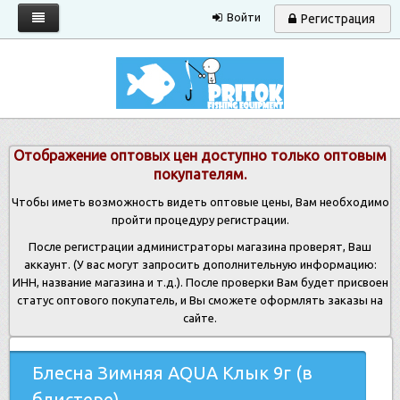
Войти
Регистрация
Главная
Каталог
Запрос прайса
Отображение оптовых цен доступно только оптовым
Условия работы
покупателям.
Новости
Чтобы иметь возможность видеть оптовые цены, Вам необходимо
пройти процедуру регистрации.
Контакты
После регистрации администраторы магазина проверят, Ваш
аккаунт. (У вас могут запросить дополнительную информацию:
ИНН, название магазина и т.д.). После проверки Вам будет присвоен
статус оптового покупатель, и Вы сможете оформлять заказы на
сайте.
Блесна Зимняя AQUA Клык 9г (в
блистере)