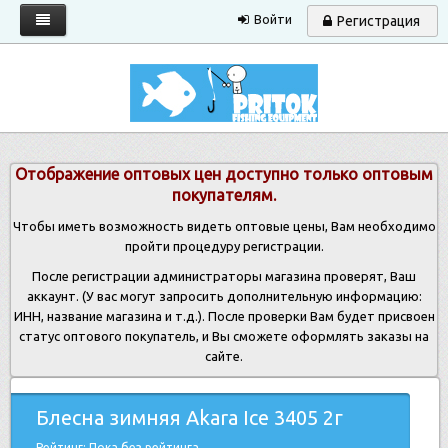
Войти
Регистрация
Главная
Каталог
Запрос прайса
Отображение оптовых цен доступно только оптовым
Условия работы
покупателям.
Новости
Чтобы иметь возможность видеть оптовые цены, Вам необходимо
пройти процедуру регистрации.
Контакты
После регистрации администраторы магазина проверят, Ваш
аккаунт. (У вас могут запросить дополнительную информацию:
ИНН, название магазина и т.д.). После проверки Вам будет присвоен
статус оптового покупатель, и Вы сможете оформлять заказы на
сайте.
Блесна зимняя Akara Ice 3405 2г
Рейтинг: Пока без рейтинга