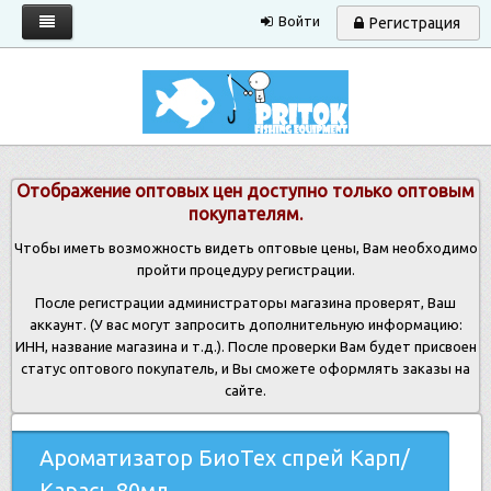
Войти
Регистрация
Главная
Каталог
Запрос прайса
Отображение оптовых цен доступно только оптовым
Условия работы
покупателям.
Новости
Чтобы иметь возможность видеть оптовые цены, Вам необходимо
пройти процедуру регистрации.
Контакты
После регистрации администраторы магазина проверят, Ваш
аккаунт. (У вас могут запросить дополнительную информацию:
ИНН, название магазина и т.д.). После проверки Вам будет присвоен
статус оптового покупатель, и Вы сможете оформлять заказы на
сайте.
Ароматизатор БиоТех спрей Карп/
Карась 80мл