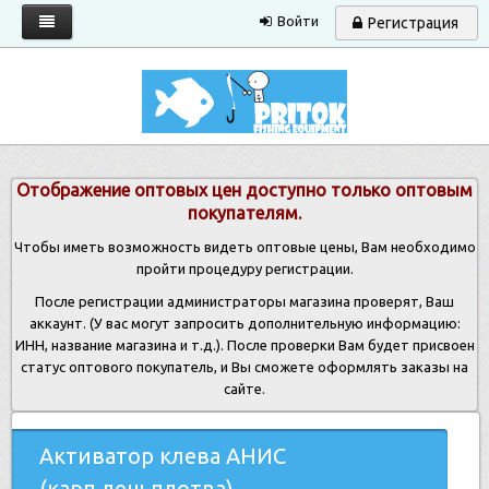
Войти
Регистрация
Главная
Каталог
Запрос прайса
Отображение оптовых цен доступно только оптовым
Условия работы
покупателям.
Новости
Чтобы иметь возможность видеть оптовые цены, Вам необходимо
пройти процедуру регистрации.
Контакты
После регистрации администраторы магазина проверят, Ваш
аккаунт. (У вас могут запросить дополнительную информацию:
ИНН, название магазина и т.д.). После проверки Вам будет присвоен
статус оптового покупатель, и Вы сможете оформлять заказы на
сайте.
Активатор клева АНИС
(карп,лещ,плотва)